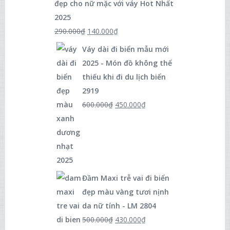
đẹp cho nữ mặc với váy Hot Nhất
2025
290.000
₫
140.000
₫
Váy dài đi biển mẫu mới
2025 - Món đồ không thể
thiếu khi đi du lịch biển
2919
600.000
₫
450.000
₫
Đầm Maxi trễ vai đi biển
đẹp màu vàng tươi nịnh
da nữ tính - LM 2804
500.000
₫
430.000
₫