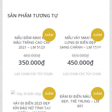
SẢN PHẨM TƯƠNG TỰ
GIẢM
GIẢM
MẪU ĐẦM MAXI ĐẸP
MẪU VÁY MAXI HỞ
MÀU TRẮNG CAO CẤP
LƯNG ĐI BIỂN ĐẸP
2021 – LM 5123
SANG CHẢNH – LM 1524
GIÁ!
GIÁ!
460.000
₫
650.000
₫
350.000
₫
450.000
₫
LỰA CHỌN CÁC TÙY CHỌN
LỰA CHỌN CÁC TÙY CHỌN
GIẢM
GIẢM
ĐẦM ĐI BIỂN MÀU VÀNG
ĐẸP, TRẺ TRUNG – LM
VÁY ĐI BIỂN 2025 ĐẸP
601
GIÁ!
GIÁ!
KÍN ĐÁO NỮ TÍNH TAY