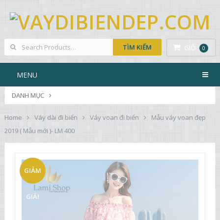
GIỎ
0
MENU
DANH MỤC
Home
Váy dài đi biển
Váy voan đi biển
Mẫu váy voan đẹp
2019 ( Mẫu mới )- LM 400
GIẢM
GIÁ!