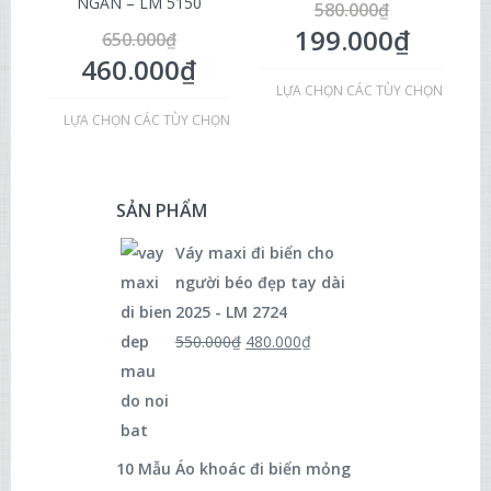
NGẮN – LM 5150
580.000
₫
199.000
₫
650.000
₫
460.000
₫
LỰA CHỌN CÁC TÙY CHỌN
LỰA CHỌN CÁC TÙY CHỌN
SẢN PHẨM
Váy maxi đi biển cho
người béo đẹp tay dài
2025 - LM 2724
550.000
₫
480.000
₫
10 Mẫu Áo khoác đi biển mỏng