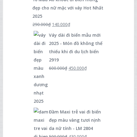
đẹp cho nữ mặc với váy Hot Nhất
2025
290.000
₫
140.000
₫
Váy dài đi biển mẫu mới
2025 - Món đồ không thể
thiếu khi đi du lịch biển
2919
600.000
₫
450.000
₫
Đầm Maxi trễ vai đi biển
đẹp màu vàng tươi nịnh
da nữ tính - LM 2804
500.000
₫
430.000
₫