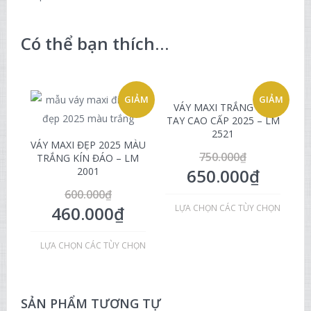
Có thể bạn thích…
GIẢM
GIẢM
VÁY MAXI TRẮNG DÀI
TAY CAO CẤP 2025 – LM
2521
GIÁ!
GIÁ!
VÁY MAXI ĐẸP 2025 MÀU
750.000
₫
TRẮNG KÍN ĐÁO – LM
2001
650.000
₫
600.000
₫
460.000
₫
LỰA CHỌN CÁC TÙY CHỌN
LỰA CHỌN CÁC TÙY CHỌN
SẢN PHẨM TƯƠNG TỰ