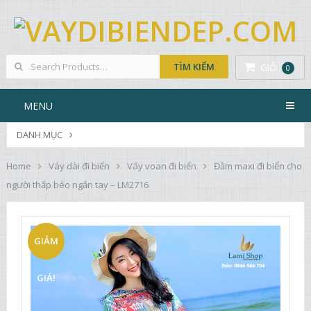
GIỎ
0
MENU
DANH MỤC
Home
Váy dài đi biển
Váy voan đi biển
Đầm maxi đi biển cho
người thấp béo ngắn tay – LM2716
GIẢM
GIÁ!