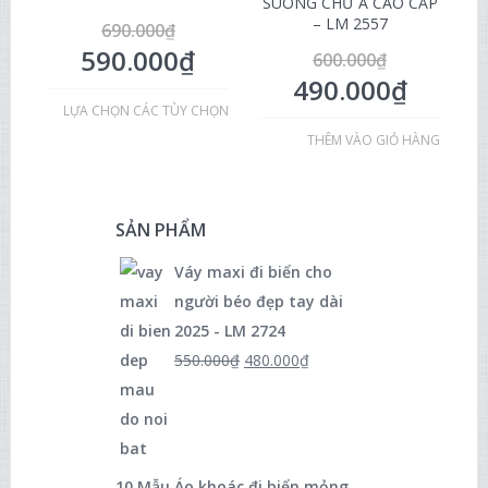
SUÔNG CHỮ A CAO CẤP
– LM 2557
690.000
₫
590.000
₫
600.000
₫
490.000
₫
LỰA CHỌN CÁC TÙY CHỌN
THÊM VÀO GIỎ HÀNG
SẢN PHẨM
Váy maxi đi biển cho
người béo đẹp tay dài
2025 - LM 2724
550.000
₫
480.000
₫
10 Mẫu Áo khoác đi biển mỏng