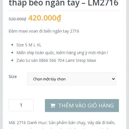
thấp béo ngắn tay – LM2716
420.000
₫
520.000
₫
Đầm maxi voan đi biển ngắn tay 2716
Size S M L XL
Miễn ship toàn quốc, kiểm hàng ưng ý mới nhận !
Zalo tư vấn 0866 566 704 Lami SHop Maxi
Size
THÊM VÀO GIỎ HÀNG
Mã:
2716
Danh mục:
Sản phẩm bán chạy
,
Váy dài đi biển
,