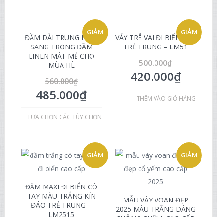
GIẢM
GIẢM
ĐẦM DÀI TRUNG NIÊN
VÁY TRỄ VAI ĐI BIỂN ĐẸP
SANG TRỌNG ĐẦM
TRẺ TRUNG – LM51
LINEN MÁT MẺ CHO
GIÁ!
GIÁ!
500.000
₫
MÙA HÈ
420.000
₫
560.000
₫
485.000
₫
THÊM VÀO GIỎ HÀNG
LỰA CHỌN CÁC TÙY CHỌN
GIẢM
GIẢM
GIÁ!
GIÁ!
ĐẦM MAXI ĐI BIỂN CÓ
TAY MÀU TRẮNG KÍN
MẪU VÁY VOAN ĐẸP
ĐÁO TRẺ TRUNG –
2025 MÀU TRẮNG DÁNG
LM2515